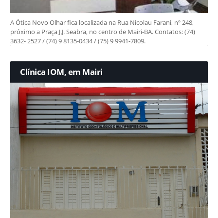
A Ótica Novo Olhar fica localizada na Rua Nicolau Farani, nº 248,
próximo a Praça J.J. Seabra, no centro de Mairi-BA. Contatos: (74)
3632- 2527 / (74) 9 8135-0434 / (75) 9 9941-7809.
Clínica IOM, em Mairi