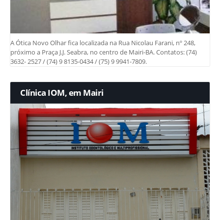
A Ótica Novo Olhar fica localizada na Rua Nicolau Farani, nº 248,
próximo a Praça J.J. Seabra, no centro de Mairi-BA. Contatos: (74)
3632- 2527 / (74) 9 8135-0434 / (75) 9 9941-7809.
Clínica IOM, em Mairi