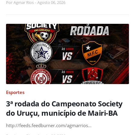
Por
Agmar Rios
-
Agosto 06, 2026
Esportes
3ª rodada do Campeonato Society
do Uruçu, município de Mairi-BA
http://feeds.feedburner.com/agmarrios…