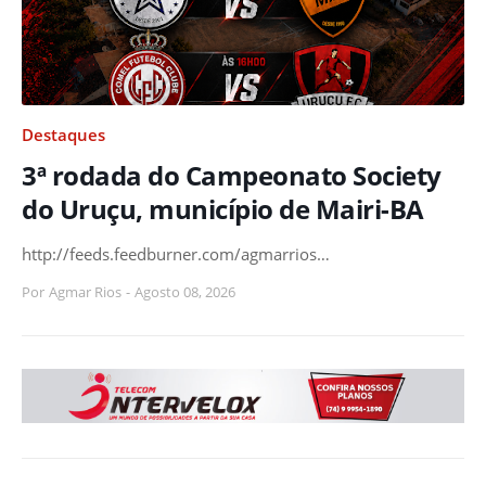
Destaques
3ª rodada do Campeonato Society
do Uruçu, município de Mairi-BA
http://feeds.feedburner.com/agmarrios…
Por
Agmar Rios
-
Agosto 08, 2026