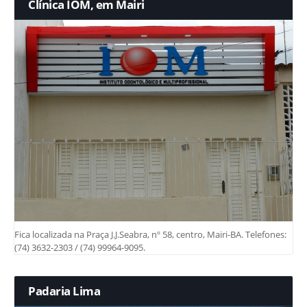
Clínica IOM, em Mairi
Fica localizada na Praça J.J.Seabra, nº 58, centro, Mairi-BA. Telefones:
(74) 3632-2303 / (74) 99964-9095.
Padaria Lima