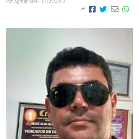
Por
Agmar Rios
-
01/01/2018