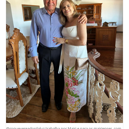
@roquevereadordaluz trabalha por Mairi e para os mairienses, com