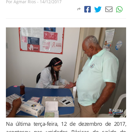
Por
Agmar Rios
-
14/12/2017
Na última terça-feira, 12 de dezembro de 2017,
aconteceu nas unidades Básicas de saúde do