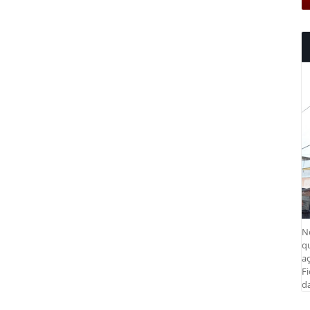
N
q
aç
Fi
da