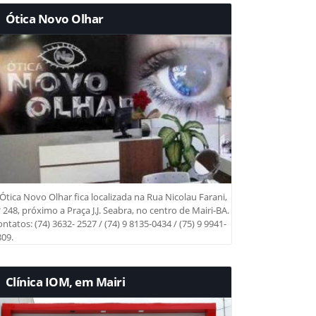
Ótica Novo Olhar
Ótica Novo Olhar fica localizada na Rua Nicolau Farani,
 248, próximo a Praça J.J. Seabra, no centro de Mairi-BA.
ntatos: (74) 3632- 2527 / (74) 9 8135-0434 / (75) 9 9941-
09.
Clínica IOM, em Mairi