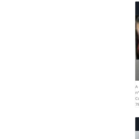
A 
nº
Co
78