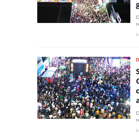
O
r
P
D
O
r
P