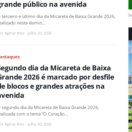
grande público na avenida
Se
 terceiro e último dia da Micareta de Baixa Grande 2026,
ealizado neste domin…
or
Agmar Rios
-
Julho 20, 2026
estaques
Segundo dia da Micareta de Baixa
Grande 2026 é marcado por desfile
de blocos e grandes atrações na
avenida
 segundo dia da Micareta de Baixa Grande 2026,
ealizada com o tema “O Coração…
or
Agmar Rios
-
Julho 20, 2026