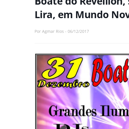
Boate do Réveillon,
Lira, em Mundo No
Por
Agmar Rios
-
06/12/2017