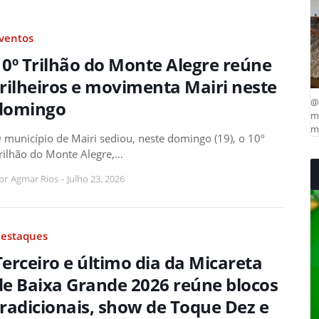
ventos
10º Trilhão do Monte Alegre reúne
trilheiros e movimenta Mairi neste
@
domingo
ma
mu
 município de Mairi sediou, neste domingo (19), o 10º
rilhão do Monte Alegre,…
or
Agmar Rios
-
Julho 23, 2026
estaques
Terceiro e último dia da Micareta
de Baixa Grande 2026 reúne blocos
tradicionais, show de Toque Dez e