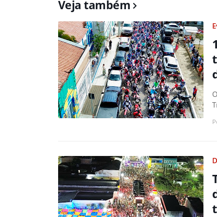
Veja também
E
O
T
P
D