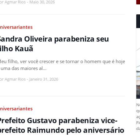
or
Agmar Rios
-
Maio 30, 2026
niversariantes
Sandra Oliveira parabeniza seu
filho Kauã
eu filho, ver você crescer e se tornar o homem que é hoje
 uma das maiores al…
or
Agmar Rios
-
Janeiro 31, 2026
N
niversariantes
q
aç
Prefeito Gustavo parabeniza vice-
Fi
prefeito Raimundo pelo aniversário
da