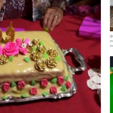
@
ma
mu