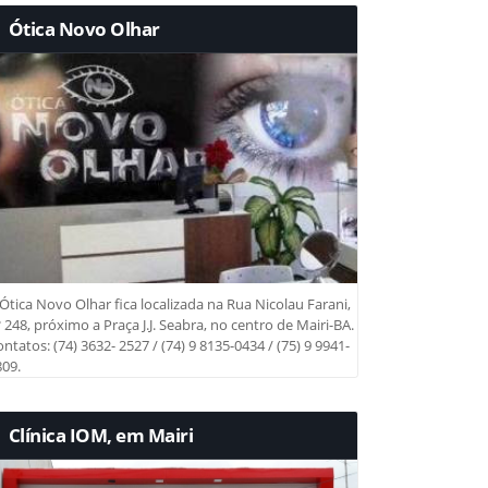
Ótica Novo Olhar
Ótica Novo Olhar fica localizada na Rua Nicolau Farani,
 248, próximo a Praça J.J. Seabra, no centro de Mairi-BA.
ntatos: (74) 3632- 2527 / (74) 9 8135-0434 / (75) 9 9941-
09.
Clínica IOM, em Mairi