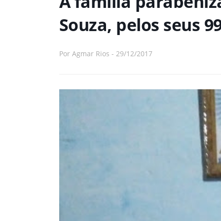
A família parabeniz
Souza, pelos seus 9
Por
Agmar Rios
-
29/12/2017