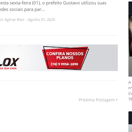
esta sexta-feira (01), o prefeito Gustavo utilizou suas
edes sociais para par…
or
Agmar Rios
-
Agosto 01, 2025
A 
nº
Co
78
Próxima Postagem