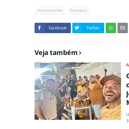
Aniversariantes
Destaques
Facebook
Twitter
Veja também
A
U
3