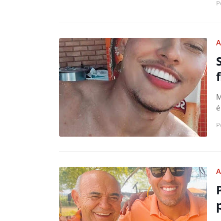
P
A
M
é
P
A