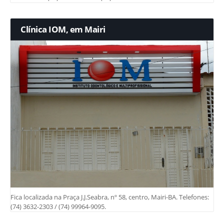
Clínica IOM, em Mairi
Fica localizada na Praça J.J.Seabra, nº 58, centro, Mairi-BA. Telefones:
(74) 3632-2303 / (74) 99964-9095.