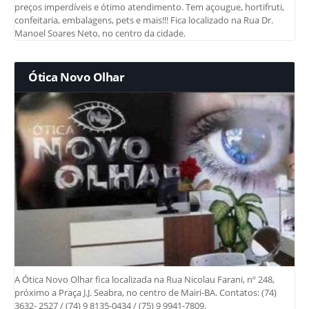
preços imperdíveis e ótimo atendimento. Tem açougue, hortifruti,
confeitaria, embalagens, pets e mais!!! Fica localizado na Rua Dr.
Manoel Soares Neto, no centro da cidade.
Ótica Novo Olhar
A Ótica Novo Olhar fica localizada na Rua Nicolau Farani, nº 248,
próximo a Praça J.J. Seabra, no centro de Mairi-BA. Contatos: (74)
3632- 2527 / (74) 9 8135-0434 / (75) 9 9941-7809.