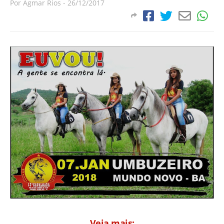
Por
Agmar Rios
-
26/12/2017
Veja mais: