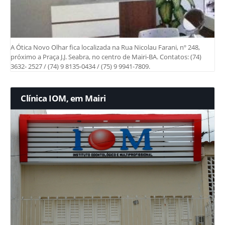
A Ótica Novo Olhar fica localizada na Rua Nicolau Farani, nº 248,
próximo a Praça J.J. Seabra, no centro de Mairi-BA. Contatos: (74)
3632- 2527 / (74) 9 8135-0434 / (75) 9 9941-7809.
Clínica IOM, em Mairi