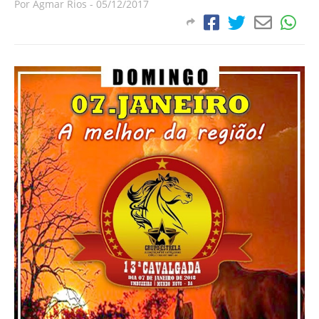
Por
Agmar Rios
-
05/12/2017