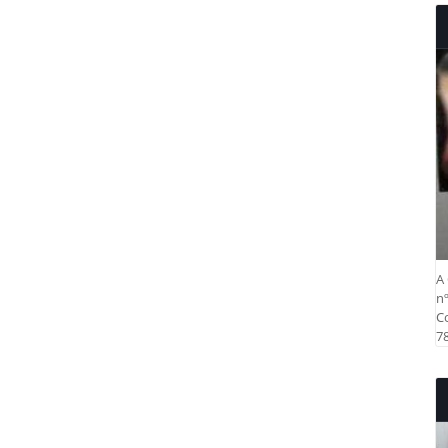
A 
nº
Co
78