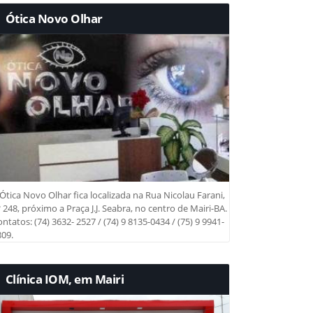
Ótica Novo Olhar
Ótica Novo Olhar fica localizada na Rua Nicolau Farani,
 248, próximo a Praça J.J. Seabra, no centro de Mairi-BA.
ntatos: (74) 3632- 2527 / (74) 9 8135-0434 / (75) 9 9941-
09.
Clínica IOM, em Mairi