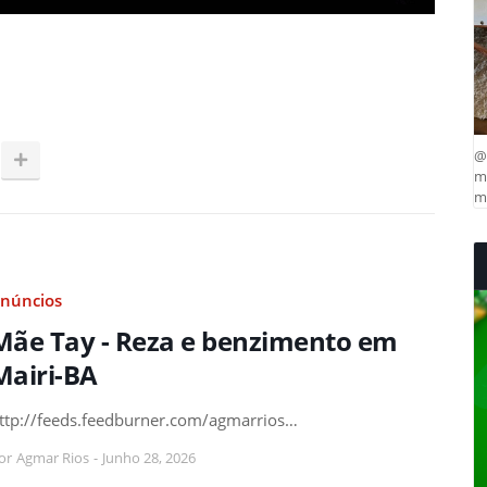
@
ma
mu
núncios
Mãe Tay - Reza e benzimento em
Mairi-BA
ttp://feeds.feedburner.com/agmarrios…
or
Agmar Rios
-
Junho 28, 2026