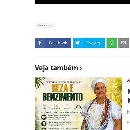
Anúncios
Facebook
Twitter
Veja também
A
h
P