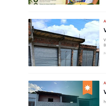
A
V
B
P
A
h