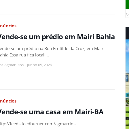
Se
núncios
Vende-se um prédio em Mairi Bahia
ende-se um prédio na Rua Erotilde da Cruz, em Mairi
ahia Essa rua fica locali…
or
Agmar Rios
-
Junho 05, 2026
núncios
Vende-se uma casa em Mairi-BA
ttp://feeds.feedburner.com/agmarrios…