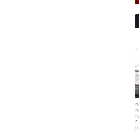
N
q
aç
Fi
da