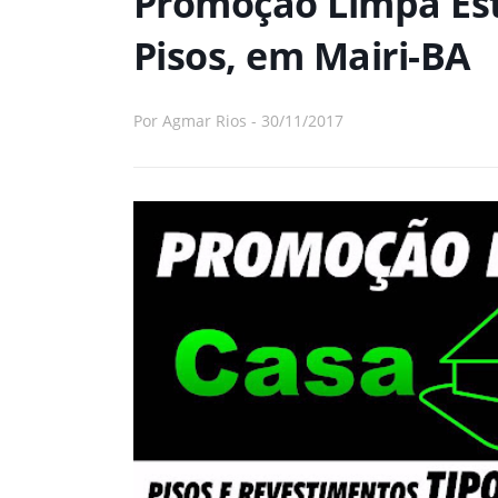
Promoção Limpa Est
Pisos, em Mairi-BA
Por
Agmar Rios
-
30/11/2017