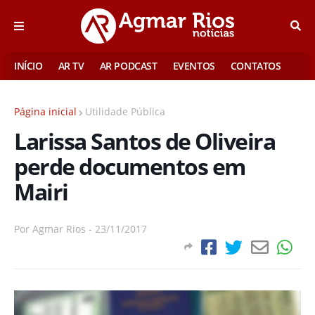
INÍCIO
AR TV
AR PODCAST
EVENTOS
CONTATOS
Página inicial
Utilidade Pública
Larissa Santos de Oliveira
perde documentos em
Mairi
Por
Agmar Rios
-
23/11/2017