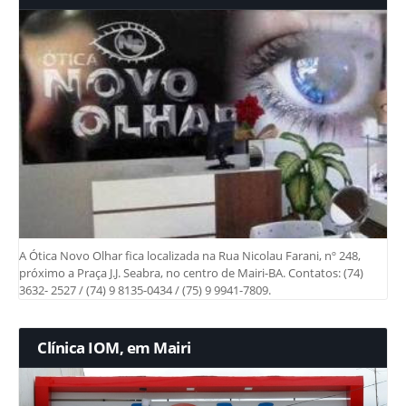
A Ótica Novo Olhar fica localizada na Rua Nicolau Farani, nº 248,
próximo a Praça J.J. Seabra, no centro de Mairi-BA. Contatos: (74)
3632- 2527 / (74) 9 8135-0434 / (75) 9 9941-7809.
Clínica IOM, em Mairi