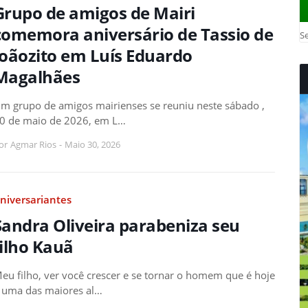
Grupo de amigos de Mairi
comemora aniversário de Tassio de
Se
Joãozito em Luís Eduardo
Magalhães
m grupo de amigos mairienses se reuniu neste sábado ,
0 de maio de 2026, em L…
or
Agmar Rios
-
Maio 30, 2026
niversariantes
Sandra Oliveira parabeniza seu
filho Kauã
eu filho, ver você crescer e se tornar o homem que é hoje
 uma das maiores al…