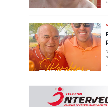
P
A
N
r
P