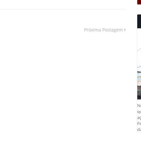
Próxima Postagem
N
q
aç
Fi
da