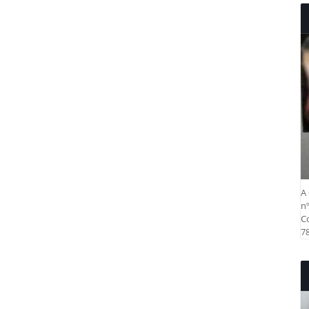
A 
nº
Co
78