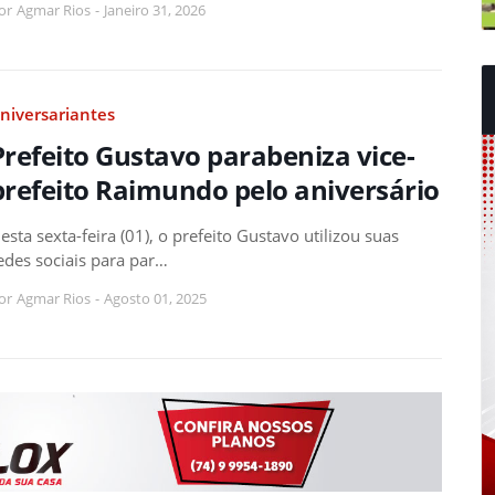
or
Agmar Rios
-
Janeiro 31, 2026
niversariantes
Prefeito Gustavo parabeniza vice-
prefeito Raimundo pelo aniversário
esta sexta-feira (01), o prefeito Gustavo utilizou suas
edes sociais para par…
or
Agmar Rios
-
Agosto 01, 2025