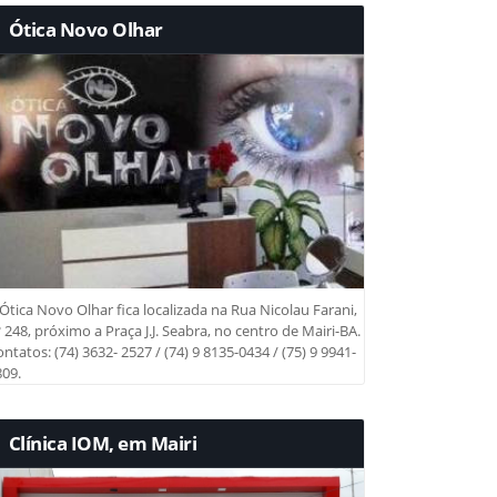
Ótica Novo Olhar
Ótica Novo Olhar fica localizada na Rua Nicolau Farani,
 248, próximo a Praça J.J. Seabra, no centro de Mairi-BA.
ntatos: (74) 3632- 2527 / (74) 9 8135-0434 / (75) 9 9941-
09.
Clínica IOM, em Mairi