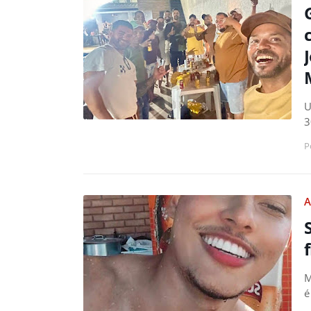
U
3
P
A
M
é