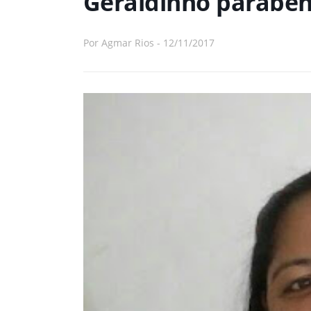
Geraldinho paraben
Por
Agmar Rios
-
12/11/2017