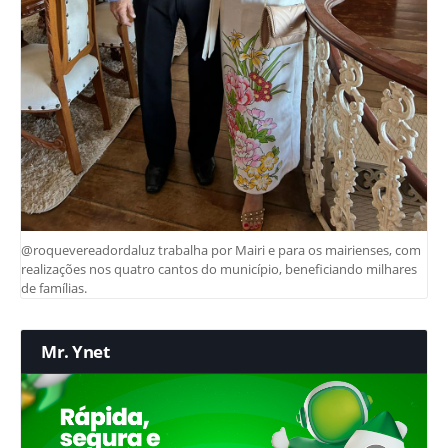
@roquevereadordaluz trabalha por Mairi e para os mairienses, com
realizações nos quatro cantos do município, beneficiando milhares
de famílias.
Mr. Ynet