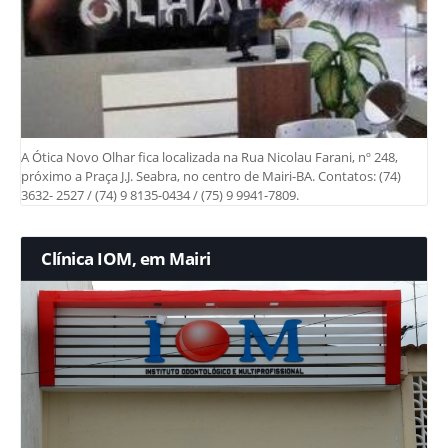
A Ótica Novo Olhar fica localizada na Rua Nicolau Farani, nº 248,
próximo a Praça J.J. Seabra, no centro de Mairi-BA. Contatos: (74)
3632- 2527 / (74) 9 8135-0434 / (75) 9 9941-7809.
Clínica IOM, em Mairi