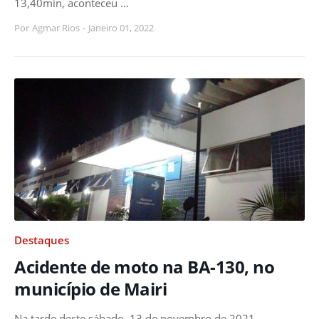
13,40min, aconteceu …
Por
Agmar Rios
-
Janeiro 01, 2022
Destaques
Acidente de moto na BA-130, no
município de Mairi
Na tarde deste sábado, 13 de novembro de 2021,