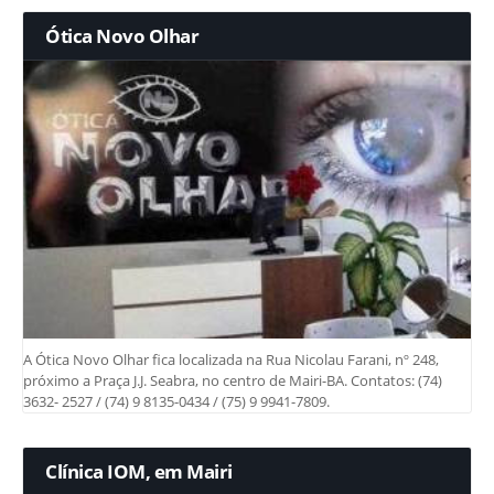
Ótica Novo Olhar
A Ótica Novo Olhar fica localizada na Rua Nicolau Farani, nº 248,
próximo a Praça J.J. Seabra, no centro de Mairi-BA. Contatos: (74)
3632- 2527 / (74) 9 8135-0434 / (75) 9 9941-7809.
Clínica IOM, em Mairi