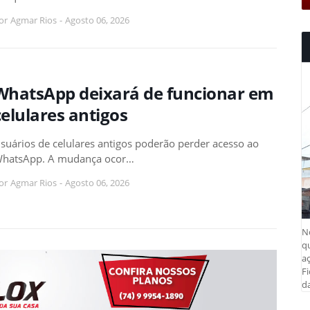
or
Agmar Rios
-
Agosto 06, 2026
WhatsApp deixará de funcionar em
celulares antigos
suários de celulares antigos poderão perder acesso ao
hatsApp. A mudança ocor…
or
Agmar Rios
-
Agosto 06, 2026
N
q
aç
Fi
da