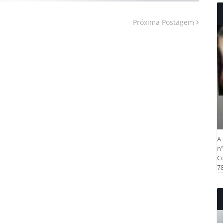
Próxima Postagem
A 
nº
Co
78