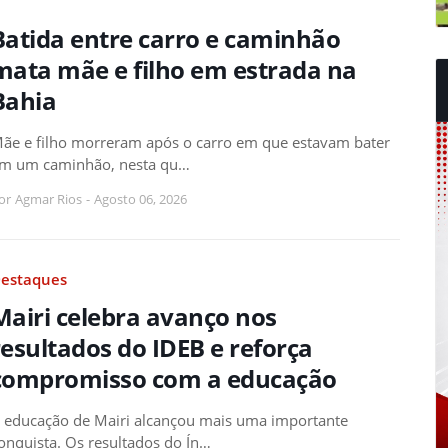
Batida entre carro e caminhão
mata mãe e filho em estrada na
Bahia
ãe e filho morreram após o carro em que estavam bater
m um caminhão, nesta qu…
or
Agmar Rios
-
Agosto 06, 2026
estaques
Mairi celebra avanço nos
resultados do IDEB e reforça
compromisso com a educação
 educação de Mairi alcançou mais uma importante
onquista. Os resultados do Ín…