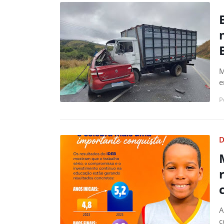
M
e
P
D
A
c