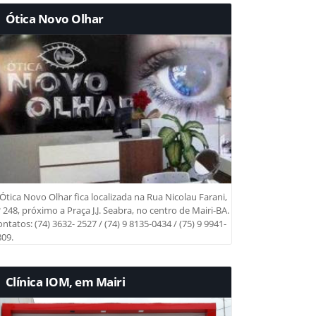
Ótica Novo Olhar
Ótica Novo Olhar fica localizada na Rua Nicolau Farani,
 248, próximo a Praça J.J. Seabra, no centro de Mairi-BA.
ntatos: (74) 3632- 2527 / (74) 9 8135-0434 / (75) 9 9941-
09.
Clínica IOM, em Mairi