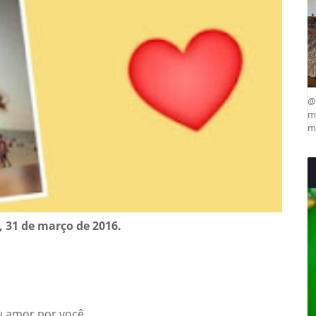
@
ma
mu
, 31 de março de 2016.
eu amor por você.