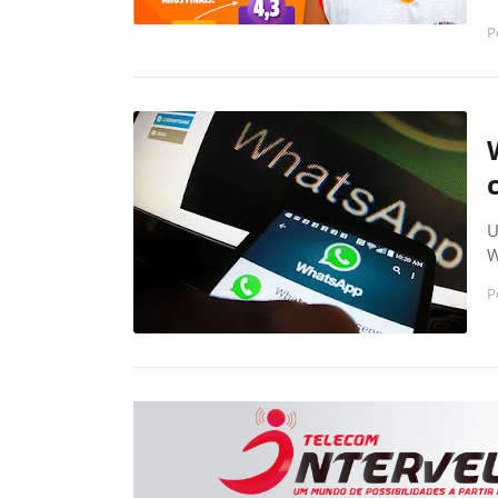
P
U
W
P