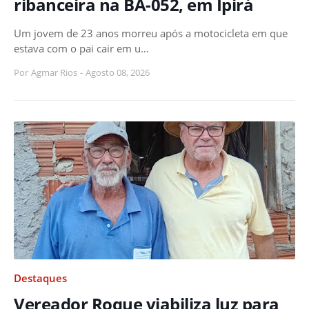
ribanceira na BA-052, em Ipirá
Um jovem de 23 anos morreu após a motocicleta em que
estava com o pai cair em u…
Por
Agmar Rios
-
Agosto 08, 2026
Destaques
Vereador Roque viabiliza luz para