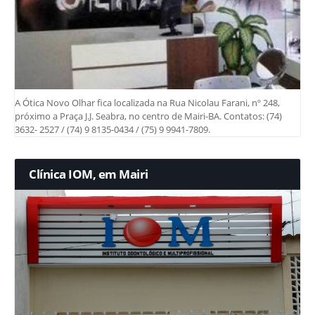
A Ótica Novo Olhar fica localizada na Rua Nicolau Farani, nº 248,
próximo a Praça J.J. Seabra, no centro de Mairi-BA. Contatos: (74)
3632- 2527 / (74) 9 8135-0434 / (75) 9 9941-7809.
Clínica IOM, em Mairi