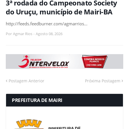
3ª rodada do Campeonato Society
do Uruçu, município de Mairi-BA
http://feeds.feedburner.com/agmarrios…
Por
Agmar Rios
-
Agosto 08, 2026
Postagem Anterior
Próxima Postagem
PREFEITURA DE MAIRI