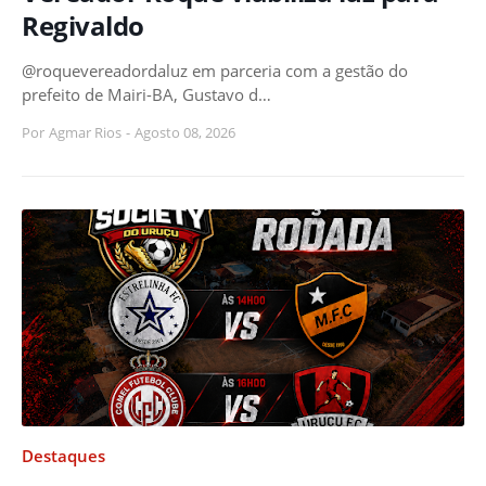
Regivaldo
@roquevereadordaluz em parceria com a gestão do
prefeito de Mairi-BA, Gustavo d…
Por
Agmar Rios
-
Agosto 08, 2026
Destaques