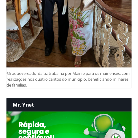
@roquevereadordaluz trabalha por Mairi e para os mairienses, com
realizações nos quatro cantos do município, beneficiando milhares
de famílias.
Mr. Ynet