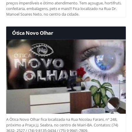
preços imperdíveis e ótimo atendimento. Tem açougue, hortifruti,
confeitaria, embalagens, pets e mais!!! Fica localizado na Rua Dr.
Manoel Soares Neto, no centro da cidade.
Ótica Novo Olhar
A Ótica Novo Olhar fica localizada na Rua Nicolau Farani, nº 248,
próximo a Praça J.J. Seabra, no centro de Mairi-BA. Contatos: (74)
3632- 2527 / (74) 9 8135-0434 / (75) 9 9941-7809.