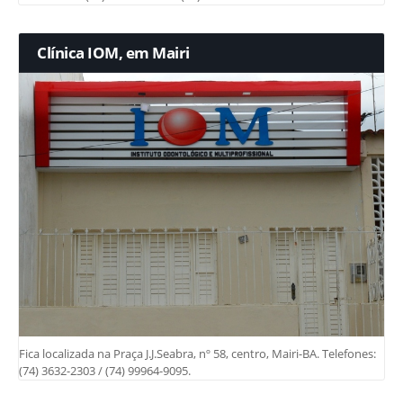
Clínica IOM, em Mairi
Fica localizada na Praça J.J.Seabra, nº 58, centro, Mairi-BA. Telefones:
(74) 3632-2303 / (74) 99964-9095.