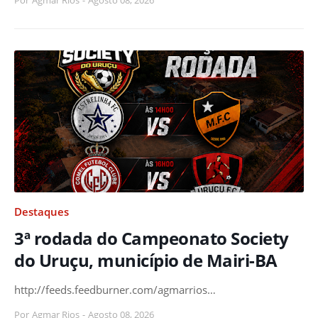
Por
Agmar Rios
-
Agosto 08, 2026
Destaques
3ª rodada do Campeonato Society
do Uruçu, município de Mairi-BA
http://feeds.feedburner.com/agmarrios…
Por
Agmar Rios
-
Agosto 08, 2026