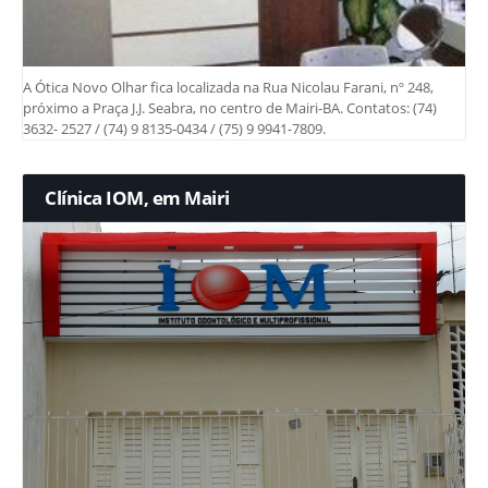
A Ótica Novo Olhar fica localizada na Rua Nicolau Farani, nº 248,
próximo a Praça J.J. Seabra, no centro de Mairi-BA. Contatos: (74)
3632- 2527 / (74) 9 8135-0434 / (75) 9 9941-7809.
Clínica IOM, em Mairi