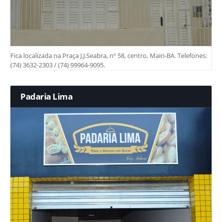
Fica localizada na Praça J.J.Seabra, nº 58, centro, Mairi-BA. Telefones:
(74) 3632-2303 / (74) 99964-9095.
Padaria Lima