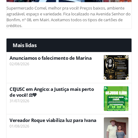
Supermercado Comel, melhor pra você! Preços baixos, ambiente
agradável, espaço e variedade. Fica localizado na Avenida Senhor do
Bonfim, nº 08, em Mairi. Aceitamos todos os tipos de cartões de
créditos.
Mais lidas
Anunciamos o falecimento de Marina
02/08/2026
CEJUSC em Angico: a Justiça mais perto
de você! ⚖️💚
31/07/2026
Vereador Roque viabiliza luz para Ivana
01/08/2026