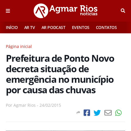
INÍCIO
AR TV
AR PODCAST
EVENTOS
CONTATOS
Página inicial
Prefeitura de Ponto Novo
decreta situação de
emergência no município
por causa das chuvas
Por
Agmar Rios
-
24/02/2015