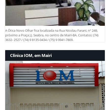
A Ótica Novo Olhar fica localizada na Rua Nicolau Farani, nº 248,
próximo a Praça J.J. Seabra, no centro de Mairi-BA. Contatos: (74)
3632- 2527 / (74) 9 8135-0434 / (75) 9 9941-7809.
Clínica IOM, em Mairi