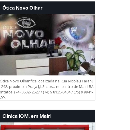
Ótica Novo Olhar
Ótica Novo Olhar fica localizada na Rua Nicolau Farani,
 248, próximo a Praça J.J. Seabra, no centro de Mairi-BA.
ntatos: (74) 3632- 2527 / (74) 9 8135-0434 / (75) 9 9941-
09.
Clínica IOM, em Mairi