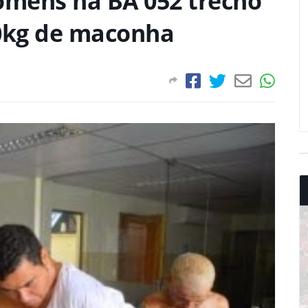
mens na BA 052 trecho
10kg de maconha