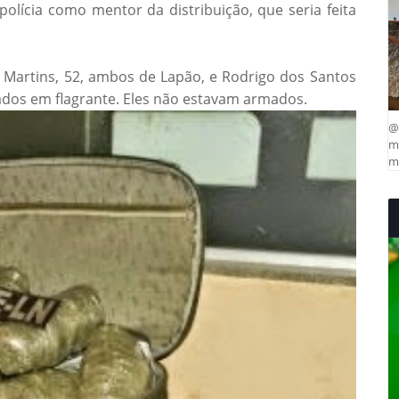
polícia como mentor da distribuição, que seria feita
i Martins, 52, ambos de Lapão, e Rodrigo dos Santos
uados em flagrante. Eles não estavam armados.
@
ma
mu