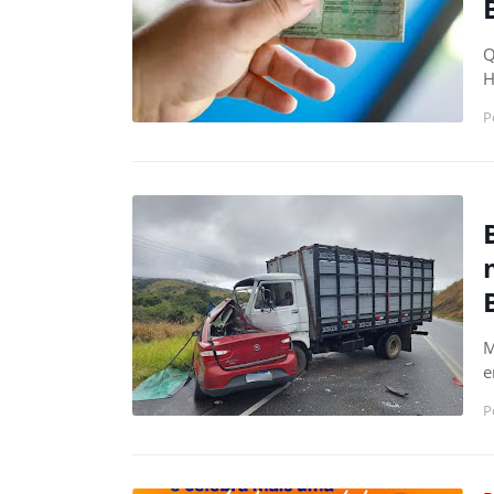
Q
H
P
M
e
P