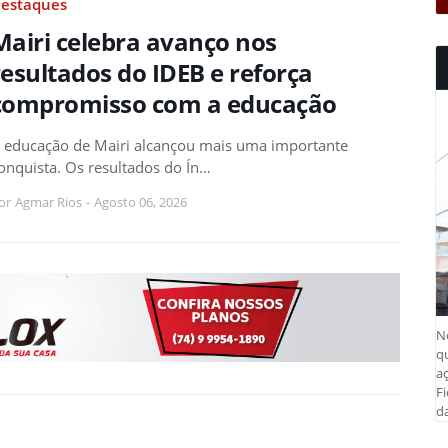
estaques
Mairi celebra avanço nos
resultados do IDEB e reforça
compromisso com a educação
 educação de Mairi alcançou mais uma importante
onquista. Os resultados do Ín…
or
Agmar Rios
-
Agosto 06, 2026
N
q
aç
Fi
da