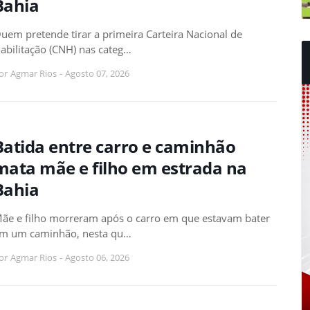
Bahia
uem pretende tirar a primeira Carteira Nacional de
abilitação (CNH) nas categ…
or
Agmar Rios
-
Agosto 07, 2026
Batida entre carro e caminhão
mata mãe e filho em estrada na
Bahia
ãe e filho morreram após o carro em que estavam bater
m um caminhão, nesta qu…
or
Agmar Rios
-
Agosto 06, 2026