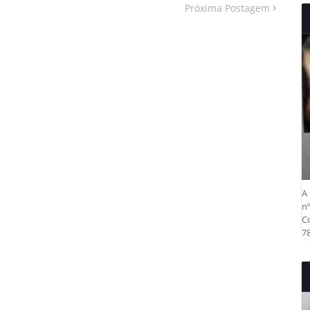
Próxima Postagem
A 
nº
Co
78