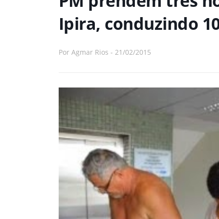
PM prendem três ho
Ipira, conduzindo 
Por
Agmar Rios
-
21/02/2015