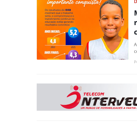
D
A
c
P