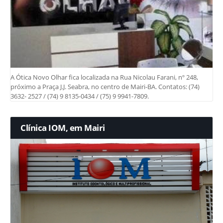
A Ótica Novo Olhar fica localizada na Rua Nicolau Farani, nº 248,
próximo a Praça J.J. Seabra, no centro de Mairi-BA. Contatos: (74)
3632- 2527 / (74) 9 8135-0434 / (75) 9 9941-7809.
Clínica IOM, em Mairi