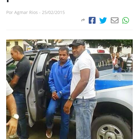
Por
Agmar Rios
-
25/02/2015