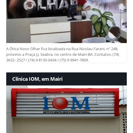
A Ótica Novo Olhar fica localizada na Rua Nicolau Farani, nº 248,
próximo a Praça J.J. Seabra, no centro de Mairi-BA. Contatos: (74)
3632- 2527 / (74) 9 8135-0434 / (75) 9 9941-7809.
Clínica IOM, em Mairi