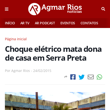
INÍCIO
AR TV
AR PODCAST
EVENTOS
CONTATOS
Página inicial
Choque elétrico mata dona
de casa em Serra Preta
Por
Agmar Rios
-
24/02/2015