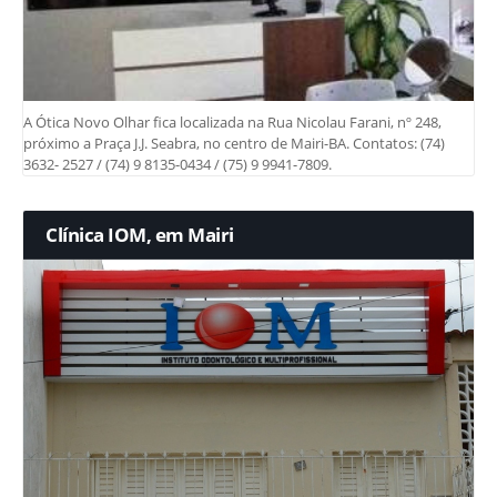
A Ótica Novo Olhar fica localizada na Rua Nicolau Farani, nº 248,
próximo a Praça J.J. Seabra, no centro de Mairi-BA. Contatos: (74)
3632- 2527 / (74) 9 8135-0434 / (75) 9 9941-7809.
Clínica IOM, em Mairi