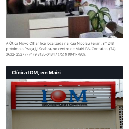
A Ótica Novo Olhar fica localizada na Rua Nicolau Farani, nº 248,
próximo a Praça J.J. Seabra, no centro de Mairi-BA. Contatos: (74)
3632- 2527 / (74) 9 8135-0434 / (75) 9 9941-7809.
Clínica IOM, em Mairi