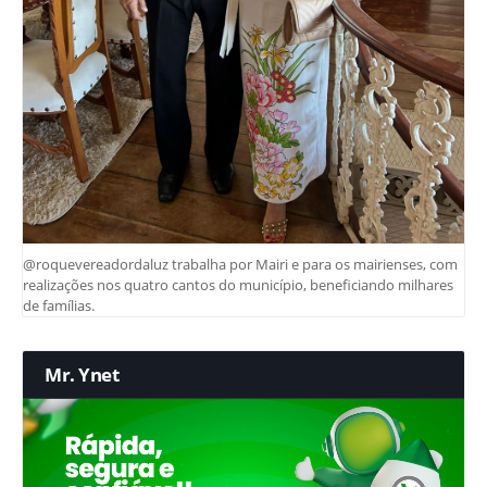
@roquevereadordaluz trabalha por Mairi e para os mairienses, com
realizações nos quatro cantos do município, beneficiando milhares
de famílias.
Mr. Ynet