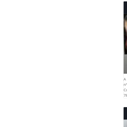
A 
nº
Co
78