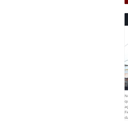
N
q
aç
Fi
da