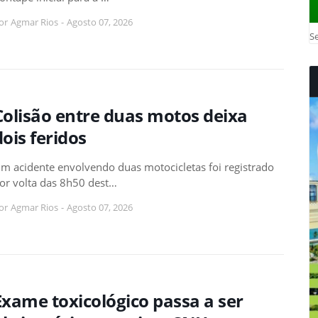
or
Agmar Rios
-
Agosto 07, 2026
Se
Colisão entre duas motos deixa
dois feridos
m acidente envolvendo duas motocicletas foi registrado
or volta das 8h50 dest…
or
Agmar Rios
-
Agosto 07, 2026
Exame toxicológico passa a ser