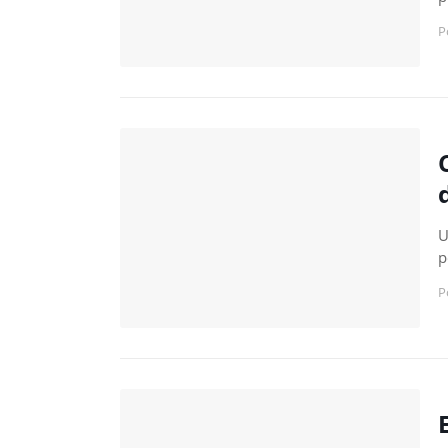
P
U
p
P