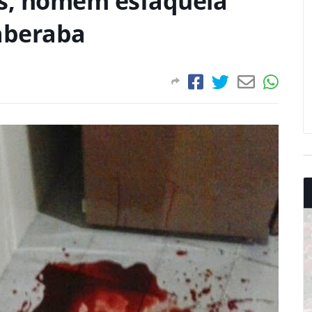
es, homem esfaqueia
aberaba