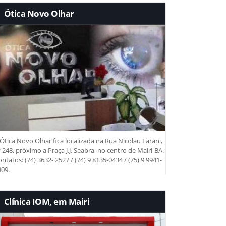
Ótica Novo Olhar
Ótica Novo Olhar fica localizada na Rua Nicolau Farani,
 248, próximo a Praça J.J. Seabra, no centro de Mairi-BA.
ntatos: (74) 3632- 2527 / (74) 9 8135-0434 / (75) 9 9941-
09.
Clínica IOM, em Mairi