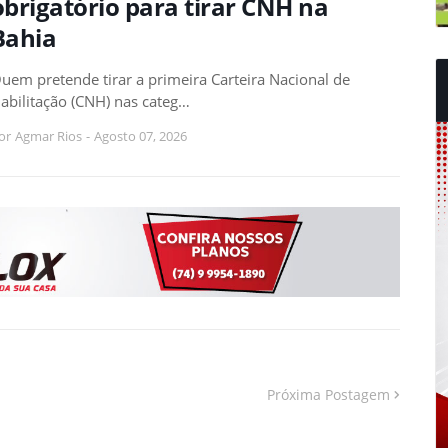
obrigatório para tirar CNH na
Bahia
uem pretende tirar a primeira Carteira Nacional de
abilitação (CNH) nas categ…
or
Agmar Rios
-
Agosto 07, 2026
Próxima Postagem