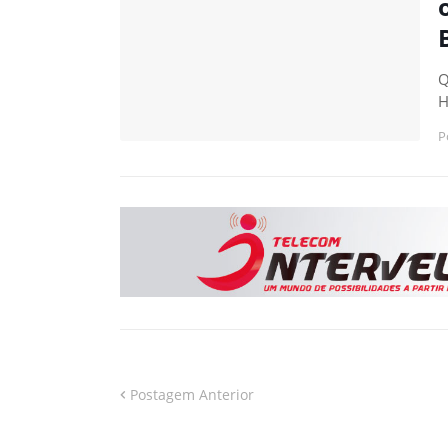
Q
H
P
Postagem Anterior