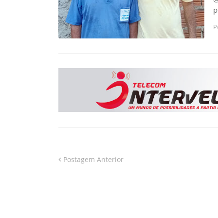
p
P
Postagem Anterior