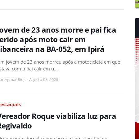
Jovem de 23 anos morre e pai fica
ferido após moto cair em
ribanceira na BA-052, em Ipirá
m jovem de 23 anos morreu após a motocicleta em que
stava com o pai cair em u…
or
Agmar Rios
-
Agosto 08, 2026
estaques
Vereador Roque viabiliza luz para
Regivaldo
roquevereadordaluz em parceria com a gestão do