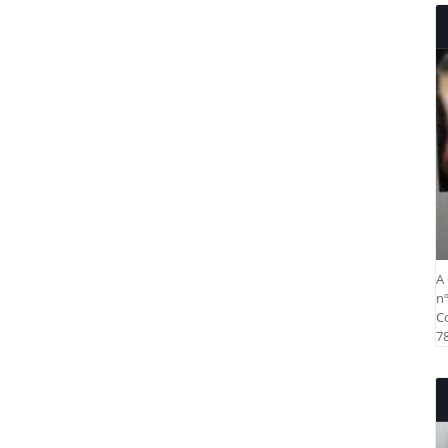
A 
nº
Co
78