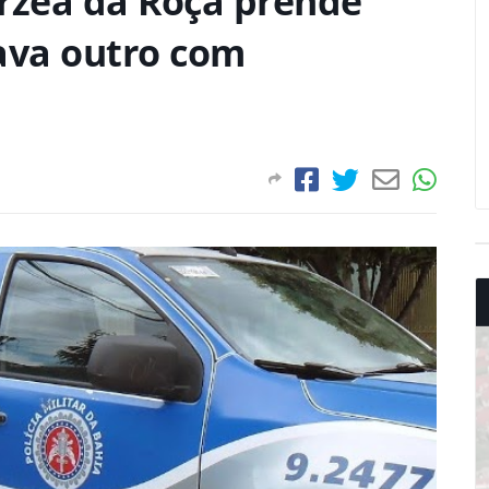
Várzea da Roça prende
va outro com