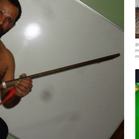
@
ma
mu