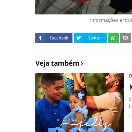
Informações e foto 
Facebook
Twitter
Veja também
D
S
p
P