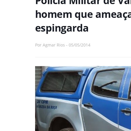
Polícia Militar de 
homem que ameaça
espingarda
Por
Agmar Rios
-
05/05/2014