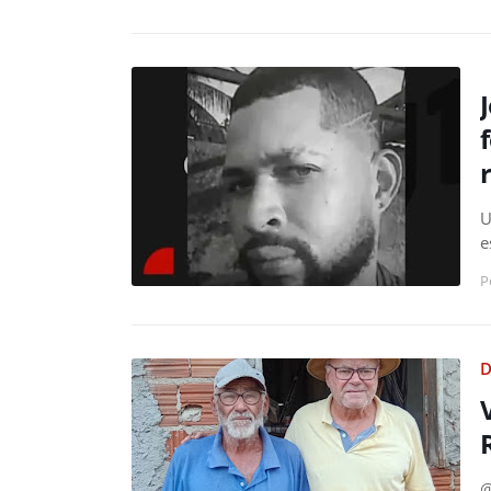
U
e
P
D
@