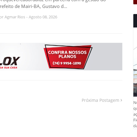
refeito de Mairi-BA, Gustavo d…
or
Agmar Rios
-
Agosto 08, 2026
Próxima Postagem
N
q
aç
Fi
da