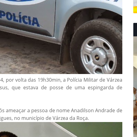
, por volta das 19h30min, a Polícia Militar de Várzea
esus, que estava de posse de uma espingarda de
 pós ameaçar a pessoa de nome Anadilson Andrade de
igues, no município de Várzea da Roça.