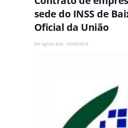
Contrato de empres
sede do INSS de Bai
Oficial da União
Por
Agmar Rios
-
05/05/2014