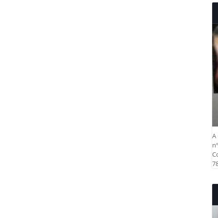
A 
nº
Co
78