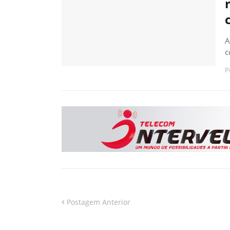
A
c
P
Postagem Anterior