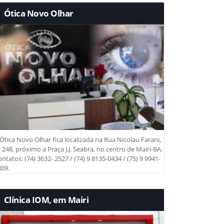
Ótica Novo Olhar
Ótica Novo Olhar fica localizada na Rua Nicolau Farani,
 248, próximo a Praça J.J. Seabra, no centro de Mairi-BA.
ntatos: (74) 3632- 2527 / (74) 9 8135-0434 / (75) 9 9941-
09.
Clínica IOM, em Mairi