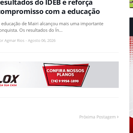
resultados do IDEB e reforça
compromisso com a educação
 educação de Mairi alcançou mais uma importante
onquista. Os resultados do Ín…
or
Agmar Rios
-
Agosto 06, 2026
Próxima Postagem