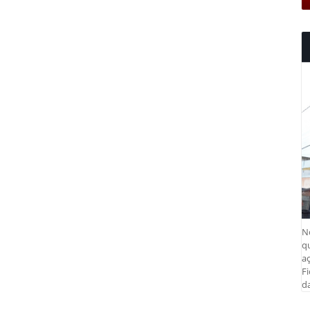
N
q
aç
Fi
da