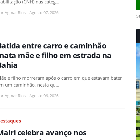
abilitação (CNH) nas categ…
or
Agmar Rios
-
Agosto 07, 2026
Se
Batida entre carro e caminhão
mata mãe e filho em estrada na
Bahia
ãe e filho morreram após o carro em que estavam bater
m um caminhão, nesta qu…
or
Agmar Rios
-
Agosto 06, 2026
estaques
Mairi celebra avanço nos