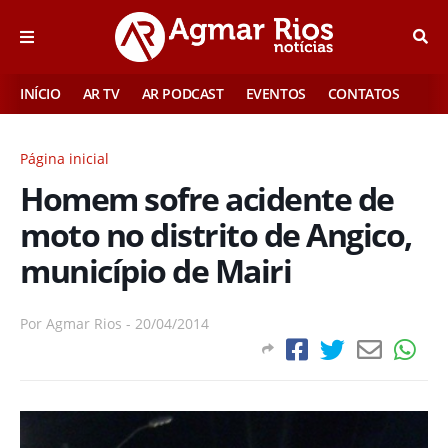
INÍCIO
AR TV
AR PODCAST
EVENTOS
CONTATOS
Página inicial
Homem sofre acidente de
moto no distrito de Angico,
município de Mairi
Por
Agmar Rios
-
20/04/2014