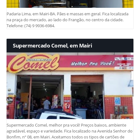
Padaria Lima, em Mairi-BA. Pães e massas em geral. Fica localizada
na praça do mercado, ao lado do Frangão, no centro da cidade.
Telefone: (74) 9 9936-6984.
Supermercado Comel, em Mairi
Supermercado Comel, melhor pra você! Preços baixos, ambiente
agradável, espaço e variedade. Fica localizado na Avenida Senhor do
Bonfim, nº 08, em Mairi. Aceitamos todos os tipos de cartões de