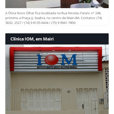
A Ótica Novo Olhar fica localizada na Rua Nicolau Farani, nº 248,
próximo a Praça J.J. Seabra, no centro de Mairi-BA. Contatos: (74)
3632- 2527 / (74) 9 8135-0434 / (75) 9 9941-7809.
Clínica IOM, em Mairi