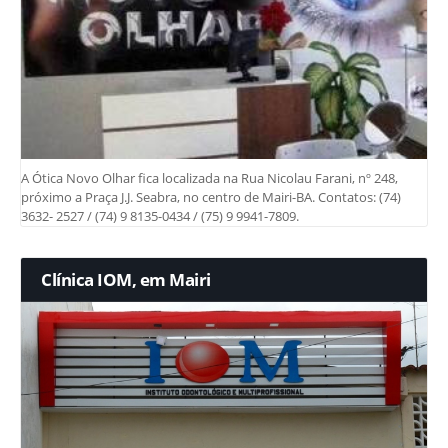
A Ótica Novo Olhar fica localizada na Rua Nicolau Farani, nº 248,
próximo a Praça J.J. Seabra, no centro de Mairi-BA. Contatos: (74)
3632- 2527 / (74) 9 8135-0434 / (75) 9 9941-7809.
Clínica IOM, em Mairi