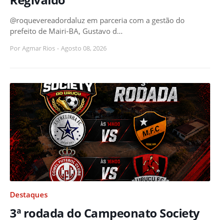
@roquevereadordaluz em parceria com a gestão do
prefeito de Mairi-BA, Gustavo d…
Por
Agmar Rios
-
Agosto 08, 2026
Destaques
3ª rodada do Campeonato Society