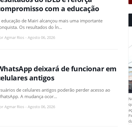
compromisso com a educação
 educação de Mairi alcançou mais uma importante
onquista. Os resultados do Ín…
or
Agmar Rios
-
Agosto 06, 2026
WhatsApp deixará de funcionar em
celulares antigos
suários de celulares antigos poderão perder acesso ao
hatsApp. A mudança ocor…
N
q
or
Agmar Rios
-
Agosto 06, 2026
aç
Fi
da