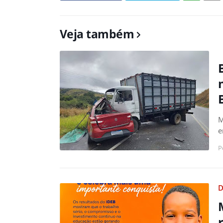
Veja também
M
e
P
D