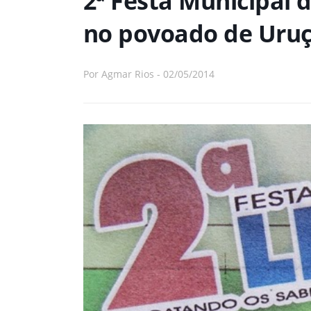
2ª Festa Municipal d
no povoado de Uruç
Por
Agmar Rios
-
02/05/2014