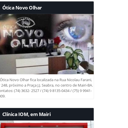
Ótica Novo Olhar
Ótica Novo Olhar fica localizada na Rua Nicolau Farani,
 248, próximo a Praça J.J. Seabra, no centro de Mairi-BA.
ntatos: (74) 3632- 2527 / (74) 9 8135-0434 / (75) 9 9941-
09.
Clínica IOM, em Mairi