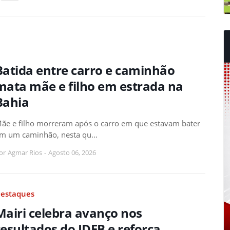
Batida entre carro e caminhão
mata mãe e filho em estrada na
Bahia
ãe e filho morreram após o carro em que estavam bater
m um caminhão, nesta qu…
or
Agmar Rios
-
Agosto 06, 2026
estaques
Mairi celebra avanço nos
resultados do IDEB e reforça