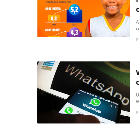
A
c
P
U
W
P