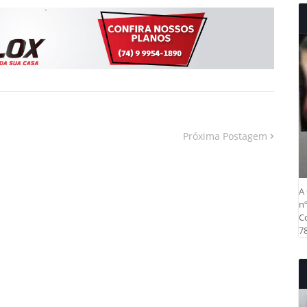
Próxima Postagem
A 
nº
Co
78