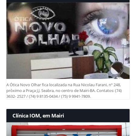
A Ótica Novo Olhar fica localizada na Rua Nicolau Farani, nº 248,
próximo a Praça J.J. Seabra, no centro de Mairi-BA. Contatos: (74)
3632- 2527 / (74) 9 8135-0434 / (75) 9 9941-7809.
Clínica IOM, em Mairi