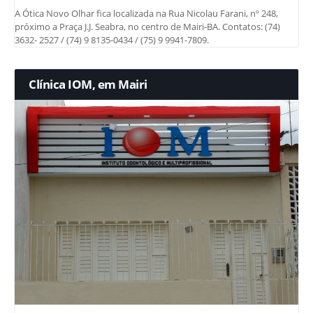
A Ótica Novo Olhar fica localizada na Rua Nicolau Farani, nº 248,
próximo a Praça J.J. Seabra, no centro de Mairi-BA. Contatos: (74)
3632- 2527 / (74) 9 8135-0434 / (75) 9 9941-7809.
Clínica IOM, em Mairi