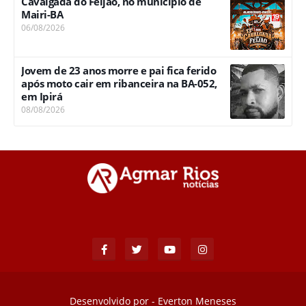
Cavalgada do Feijão, no município de
Mairi-BA
06/08/2026
Jovem de 23 anos morre e pai fica ferido
após moto cair em ribanceira na BA-052,
em Ipirá
08/08/2026
Desenvolvido por -
Everton Meneses