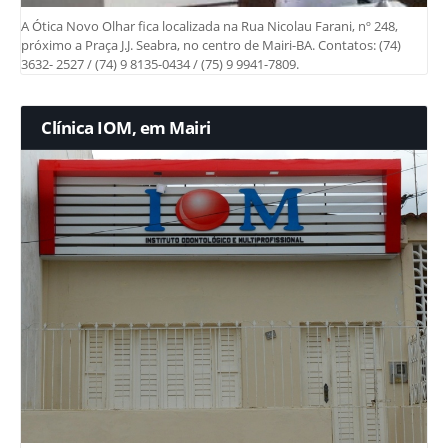
A Ótica Novo Olhar fica localizada na Rua Nicolau Farani, nº 248,
próximo a Praça J.J. Seabra, no centro de Mairi-BA. Contatos: (74)
3632- 2527 / (74) 9 8135-0434 / (75) 9 9941-7809.
Clínica IOM, em Mairi