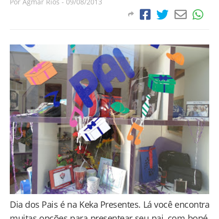
Por
Agmar Rios
-
09/08/2013
Dia dos Pais é na Keka Presentes. Lá você encontra
muitas opções para presentear seu pai, com boné,