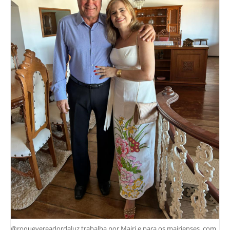
@roquevereadordaluz trabalha por Mairi e para os mairienses, com