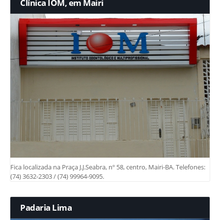
Clínica IOM, em Mairi
Fica localizada na Praça J.J.Seabra, nº 58, centro, Mairi-BA. Telefones:
(74) 3632-2303 / (74) 99964-9095.
Padaria Lima