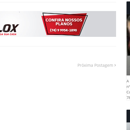
Próxima Postagem
A 
nº
Co
78