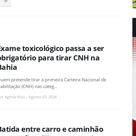
Exame toxicológico passa a ser
obrigatório para tirar CNH na
Bahia
uem pretende tirar a primeira Carteira Nacional de
abilitação (CNH) nas categ…
or
Agmar Rios
-
Agosto 07, 2026
Batida entre carro e caminhão