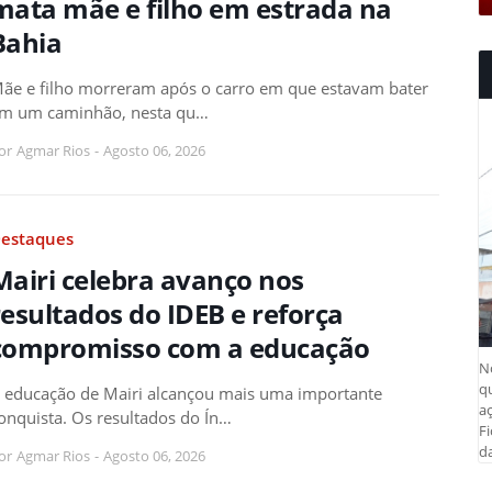
mata mãe e filho em estrada na
Bahia
ãe e filho morreram após o carro em que estavam bater
m um caminhão, nesta qu…
or
Agmar Rios
-
Agosto 06, 2026
estaques
Mairi celebra avanço nos
resultados do IDEB e reforça
compromisso com a educação
N
q
 educação de Mairi alcançou mais uma importante
aç
onquista. Os resultados do Ín…
Fi
da
or
Agmar Rios
-
Agosto 06, 2026