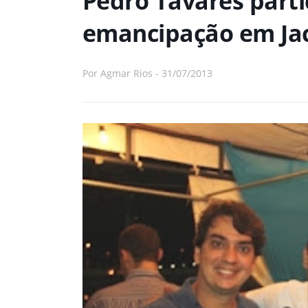
Pedro Tavares parti
Por
Agmar Rios
-
31/07/2013