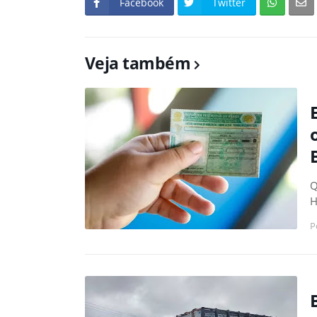
Facebook
Twitter
Veja também
Q
H
P