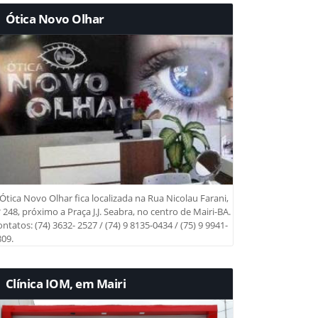
Ótica Novo Olhar
Ótica Novo Olhar fica localizada na Rua Nicolau Farani,
 248, próximo a Praça J.J. Seabra, no centro de Mairi-BA.
ntatos: (74) 3632- 2527 / (74) 9 8135-0434 / (75) 9 9941-
09.
Clínica IOM, em Mairi