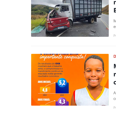
M
e
P
D
A
c
P