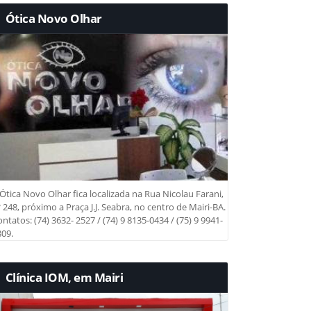
Ótica Novo Olhar
Ótica Novo Olhar fica localizada na Rua Nicolau Farani,
 248, próximo a Praça J.J. Seabra, no centro de Mairi-BA.
ntatos: (74) 3632- 2527 / (74) 9 8135-0434 / (75) 9 9941-
09.
Clínica IOM, em Mairi