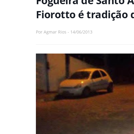
Fogueira de Santo A
Fiorotto é tradição 
Por
Agmar Rios
-
14/06/2013