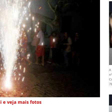
A 
nº
Co
78
i e veja mais fotos