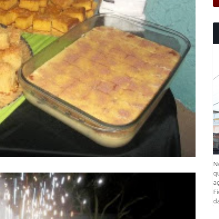
N
q
aç
Fi
da