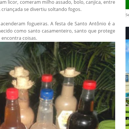
am licor, comeram milho assado, bolo, canjica, entre
 criançada se divertiu soltando fogos.
Se
 acenderam fogueiras. A festa de Santo Antônio é a
nhecido como santo casamenteiro, santo que protege
 encontra coisas.