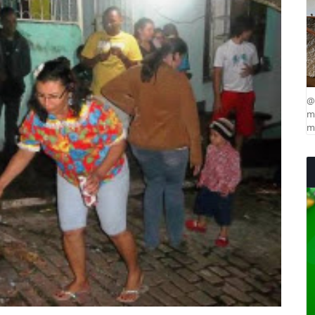
@
ma
mu