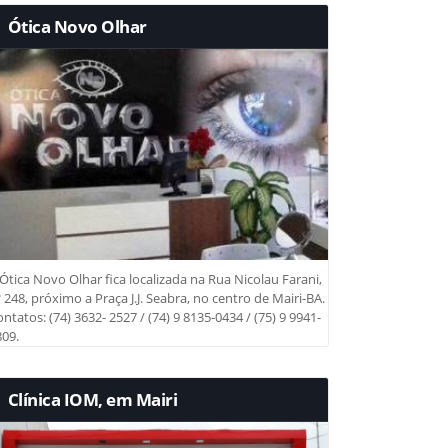
Ótica Novo Olhar
Ótica Novo Olhar fica localizada na Rua Nicolau Farani,
 248, próximo a Praça J.J. Seabra, no centro de Mairi-BA.
ntatos: (74) 3632- 2527 / (74) 9 8135-0434 / (75) 9 9941-
09.
Clínica IOM, em Mairi