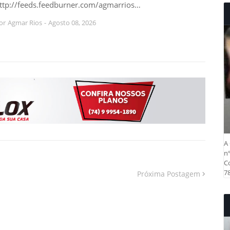
ttp://feeds.feedburner.com/agmarrios…
or
Agmar Rios
-
Agosto 08, 2026
A 
nº
Co
78
Próxima Postagem