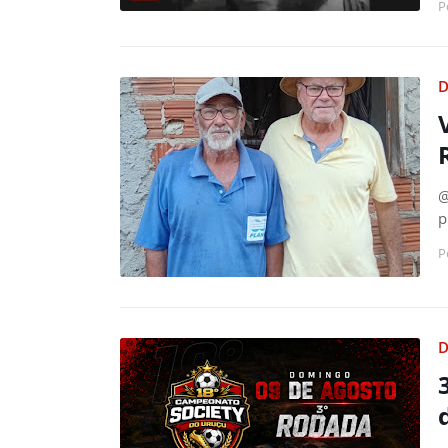
P
D
@
p
P
D