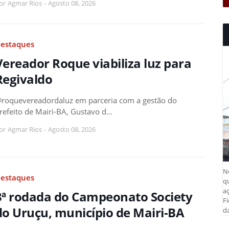
or
Agmar Rios
-
Agosto 08, 2026
estaques
Vereador Roque viabiliza luz para
Regivaldo
roquevereadordaluz em parceria com a gestão do
refeito de Mairi-BA, Gustavo d…
or
Agmar Rios
-
Agosto 08, 2026
N
estaques
q
aç
3ª rodada do Campeonato Society
Fi
do Uruçu, município de Mairi-BA
da