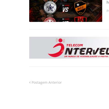
h
P
Postagem Anterior