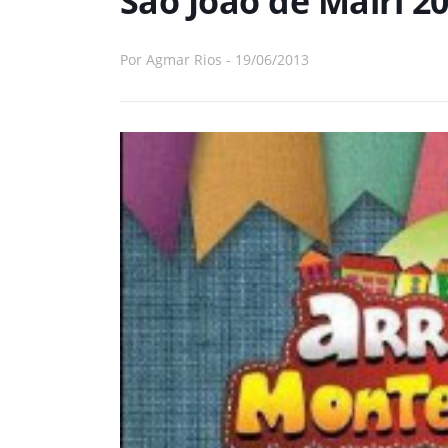
São João de Mairi 2
Por
Agmar Rios
-
19/06/2013