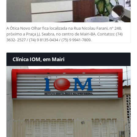
A Ótica Novo Olhar fica localizada na Rua Nicolau Farani, nº 248,
próximo a Praça J.J. Seabra, no centro de Mairi-BA. Contatos: (74)
3632- 2527 / (74) 9 8135-0434 / (75) 9 9941-7809.
Clínica IOM, em Mairi