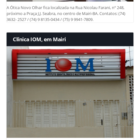
A Ótica Novo Olhar fica localizada na Rua Nicolau Farani, nº 248,
próximo a Praça J.J. Seabra, no centro de Mairi-BA. Contatos: (74)
3632- 2527 / (74) 9 8135-0434 / (75) 9 9941-7809.
Clínica IOM, em Mairi