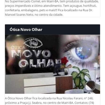
No Supermercado Comel, em Mairi-BA, tem produtos de qualidade,
preços imperdíveis e ótimo atendimento. Tem açougue, hortifruti,
confeitaria, embalagens, pets e mais!!! Fica localizado na Rua Dr.
Manoel Soares Neto, no centro da cidade.
Ótica Novo Olhar
A Ótica Novo Olhar fica localizada na Rua Nicolau Farani, nº 248,
próximo a Praça J.J. Seabra, no centro de Mairi-BA. Contatos: (74)