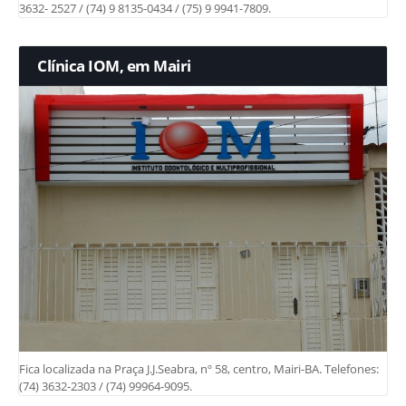
3632- 2527 / (74) 9 8135-0434 / (75) 9 9941-7809.
Clínica IOM, em Mairi
Fica localizada na Praça J.J.Seabra, nº 58, centro, Mairi-BA. Telefones:
(74) 3632-2303 / (74) 99964-9095.