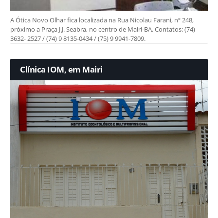
A Ótica Novo Olhar fica localizada na Rua Nicolau Farani, nº 248,
próximo a Praça J.J. Seabra, no centro de Mairi-BA. Contatos: (74)
3632- 2527 / (74) 9 8135-0434 / (75) 9 9941-7809.
Clínica IOM, em Mairi