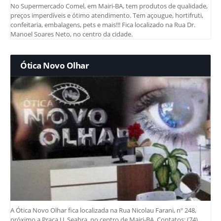
No Supermercado Comel, em Mairi-BA, tem produtos de qualidade,
preços imperdíveis e ótimo atendimento. Tem açougue, hortifruti,
confeitaria, embalagens, pets e mais!!! Fica localizado na Rua Dr.
Manoel Soares Neto, no centro da cidade.
Ótica Novo Olhar
A Ótica Novo Olhar fica localizada na Rua Nicolau Farani, nº 248,
próximo a Praça J.J. Seabra, no centro de Mairi-BA. Contatos: (74)