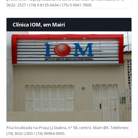
3632- 2527 / (74) 9 8135-0434 / (75) 9 9941-7809.
Clínica IOM, em Mairi
Fica localizada na Praça J.J.Seabra, nº 58, centro, Mairi-BA. Telefones:
(74) 3632-2303 / (74) 99964-9095.