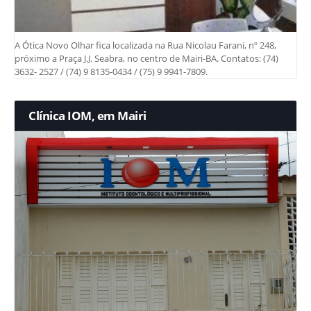
A Ótica Novo Olhar fica localizada na Rua Nicolau Farani, nº 248,
próximo a Praça J.J. Seabra, no centro de Mairi-BA. Contatos: (74)
3632- 2527 / (74) 9 8135-0434 / (75) 9 9941-7809.
Clínica IOM, em Mairi