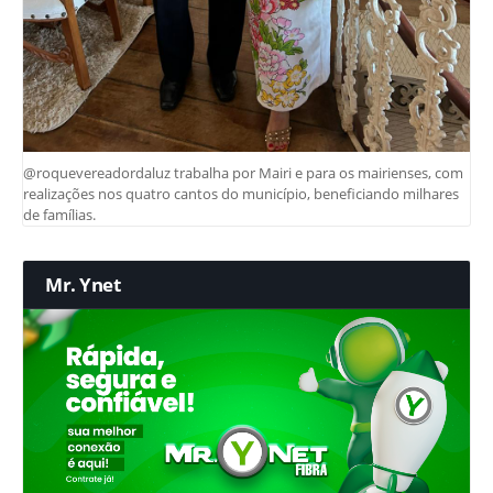
@roquevereadordaluz trabalha por Mairi e para os mairienses, com
realizações nos quatro cantos do município, beneficiando milhares
de famílias.
Mr. Ynet