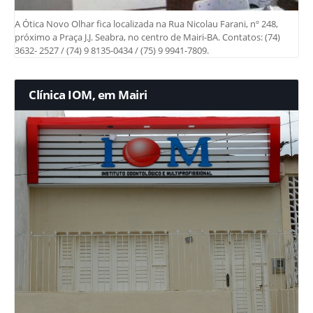
A Ótica Novo Olhar fica localizada na Rua Nicolau Farani, nº 248,
próximo a Praça J.J. Seabra, no centro de Mairi-BA. Contatos: (74)
3632- 2527 / (74) 9 8135-0434 / (75) 9 9941-7809.
Clínica IOM, em Mairi