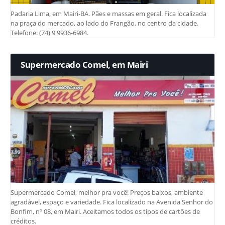
Padaria Lima, em Mairi-BA. Pães e massas em geral. Fica localizada
na praça do mercado, ao lado do Frangão, no centro da cidade.
Telefone: (74) 9 9936-6984.
Supermercado Comel, em Mairi
Supermercado Comel, melhor pra você! Preços baixos, ambiente
agradável, espaço e variedade. Fica localizado na Avenida Senhor do
Bonfim, nº 08, em Mairi. Aceitamos todos os tipos de cartões de
créditos.