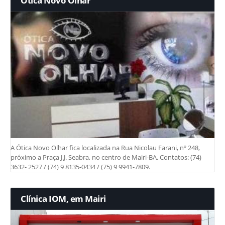
Ótica Novo Olhar
A Ótica Novo Olhar fica localizada na Rua Nicolau Farani, nº 248,
próximo a Praça J.J. Seabra, no centro de Mairi-BA. Contatos: (74)
3632- 2527 / (74) 9 8135-0434 / (75) 9 9941-7809.
Clínica IOM, em Mairi