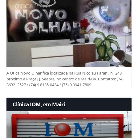
A Ótica Novo Olhar fica localizada na Rua Nicolau Farani, nº 248,
próximo a Praça J.J. Seabra, no centro de Mairi-BA. Contatos: (74)
3632- 2527 / (74) 9 8135-0434 / (75) 9 9941-7809.
Clínica IOM, em Mairi