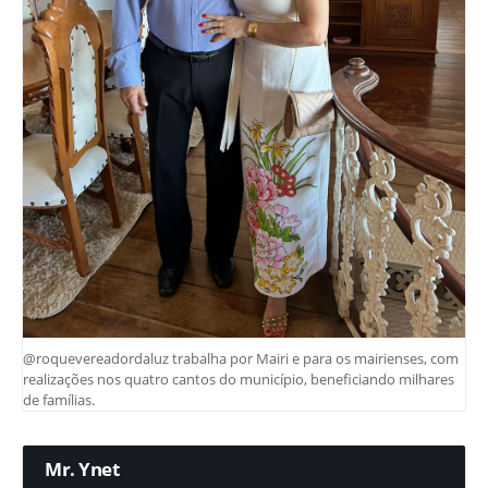
@roquevereadordaluz trabalha por Mairi e para os mairienses, com
realizações nos quatro cantos do município, beneficiando milhares
de famílias.
Mr. Ynet