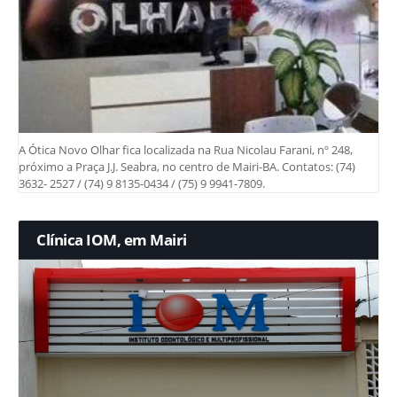
A Ótica Novo Olhar fica localizada na Rua Nicolau Farani, nº 248,
próximo a Praça J.J. Seabra, no centro de Mairi-BA. Contatos: (74)
3632- 2527 / (74) 9 8135-0434 / (75) 9 9941-7809.
Clínica IOM, em Mairi