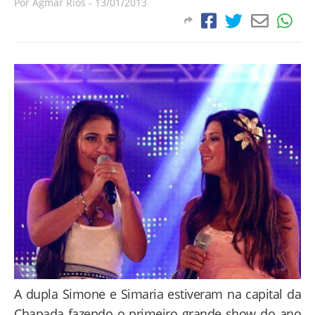
Por
Agmar Rios
-
13/01/2013
A dupla Simone e Simaria estiveram na capital da
Chapada fazendo o primeiro grande show do ano