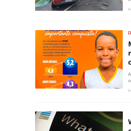
P
D
A
c
P