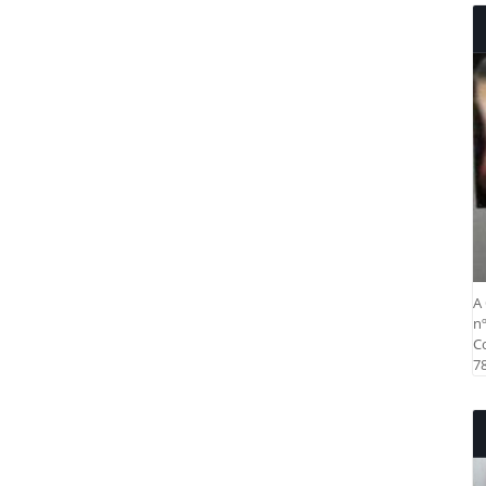
A 
nº
Co
78