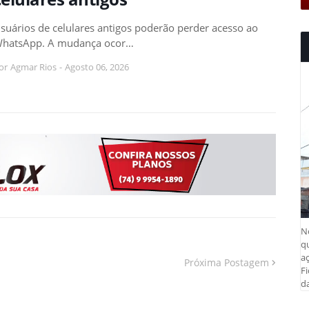
suários de celulares antigos poderão perder acesso ao
hatsApp. A mudança ocor…
or
Agmar Rios
-
Agosto 06, 2026
N
q
aç
Próxima Postagem
Fi
da