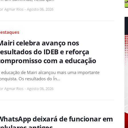
or
Agmar Rios
-
Agosto 06, 2026
estaques
Mairi celebra avanço nos
resultados do IDEB e reforça
compromisso com a educação
 educação de Mairi alcançou mais uma importante
onquista. Os resultados do Ín…
or
Agmar Rios
-
Agosto 06, 2026
WhatsApp deixará de funcionar em
celulares antigos