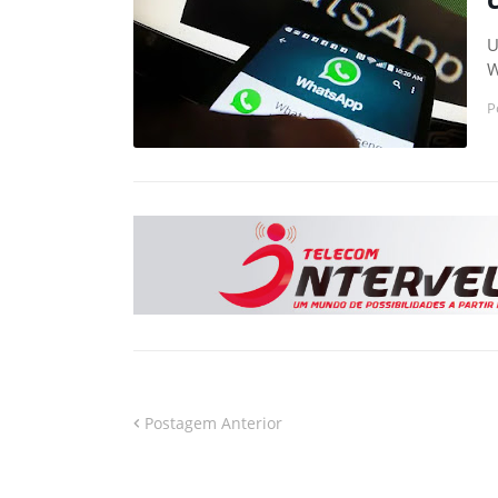
U
W
P
Postagem Anterior