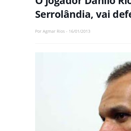
O jogador Danilo Rio
Serrolândia, vai de
Por
Agmar Rios
-
16/01/2013