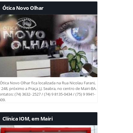
Ótica Novo Olhar
Ótica Novo Olhar fica localizada na Rua Nicolau Farani,
 248, próximo a Praça J.J. Seabra, no centro de Mairi-BA.
ntatos: (74) 3632- 2527 / (74) 9 8135-0434 / (75) 9 9941-
09.
Clínica IOM, em Mairi