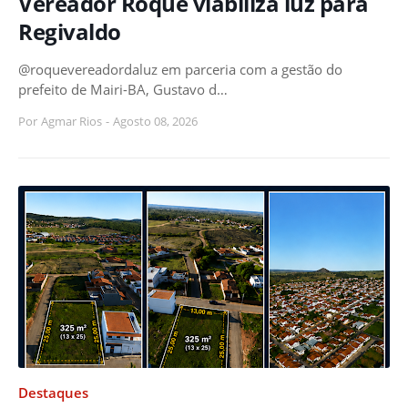
Vereador Roque viabiliza luz para
Regivaldo
@roquevereadordaluz em parceria com a gestão do
prefeito de Mairi-BA, Gustavo d…
Por
Agmar Rios
-
Agosto 08, 2026
Destaques