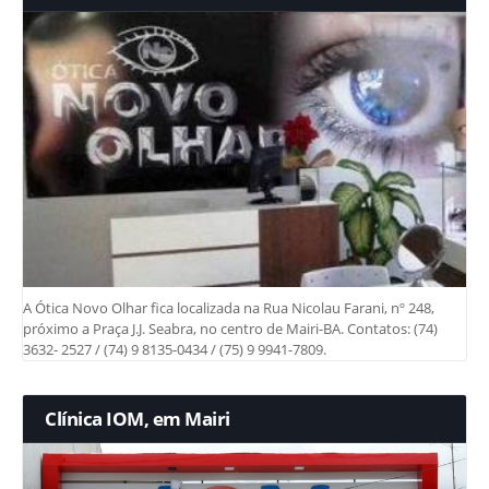
A Ótica Novo Olhar fica localizada na Rua Nicolau Farani, nº 248,
próximo a Praça J.J. Seabra, no centro de Mairi-BA. Contatos: (74)
3632- 2527 / (74) 9 8135-0434 / (75) 9 9941-7809.
Clínica IOM, em Mairi