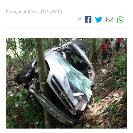
Por
Agmar Rios
-
12/01/2013