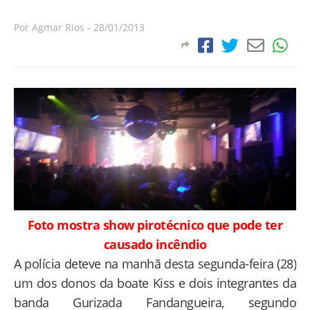
Por
Agmar Rios
-
28/01/2013
Foto mostra show pirotécnico que pode ter
causado incêndio
A polícia deteve na manhã desta segunda-feira (28)
um dos donos da boate Kiss e dois integrantes da
banda Gurizada Fandangueira, segundo