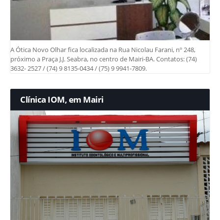
A Ótica Novo Olhar fica localizada na Rua Nicolau Farani, nº 248,
próximo a Praça J.J. Seabra, no centro de Mairi-BA. Contatos: (74)
3632- 2527 / (74) 9 8135-0434 / (75) 9 9941-7809.
Clínica IOM, em Mairi