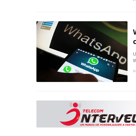
U
W
P