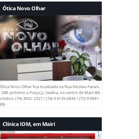
Ótica Novo Olhar
Ótica Novo Olhar fica localizada na Rua Nicolau Farani,
 248, próximo a Praça J.J. Seabra, no centro de Mairi-BA.
ntatos: (74) 3632- 2527 / (74) 9 8135-0434 / (75) 9 9941-
09.
Clínica IOM, em Mairi