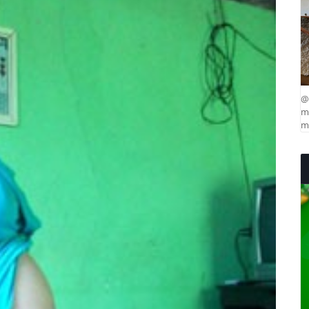
@
ma
mu