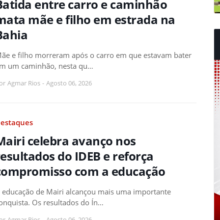
Batida entre carro e caminhão
mata mãe e filho em estrada na
Bahia
ãe e filho morreram após o carro em que estavam bater
m um caminhão, nesta qu…
or
Agmar Rios
-
Agosto 06, 2026
estaques
Mairi celebra avanço nos
resultados do IDEB e reforça
compromisso com a educação
 educação de Mairi alcançou mais uma importante
onquista. Os resultados do Ín…
or
Agmar Rios
-
Agosto 06, 2026