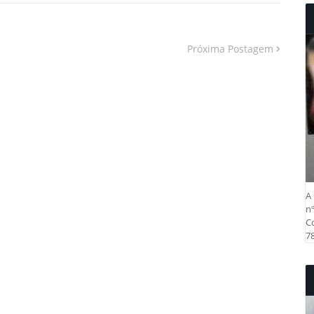
Próxima Postagem
A 
nº
Co
78