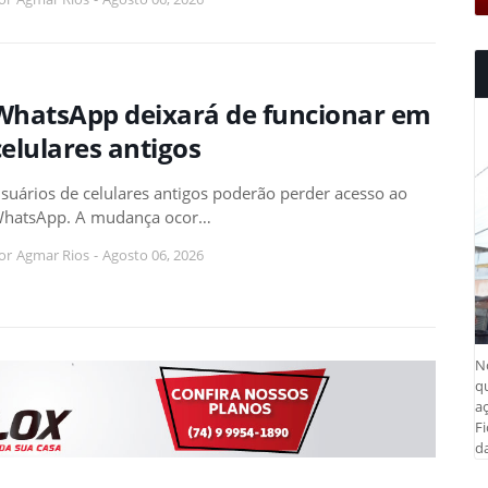
WhatsApp deixará de funcionar em
celulares antigos
suários de celulares antigos poderão perder acesso ao
hatsApp. A mudança ocor…
or
Agmar Rios
-
Agosto 06, 2026
N
q
aç
Fi
da