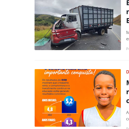
M
e
P
D
A
c
P